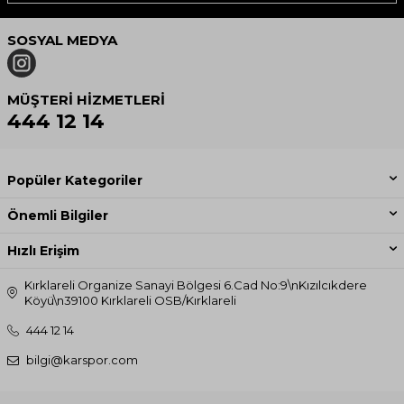
SOSYAL MEDYA
MÜŞTERI HIZMETLERI
444 12 14
Popüler Kategoriler
Önemli Bilgiler
Hızlı Erişim
Kırklareli Organize Sanayi Bölgesi 6.Cad No:9\nKızılcıkdere
Köyü\n39100 Kırklareli OSB/Kırklareli
444 12 14
bilgi@karspor.com