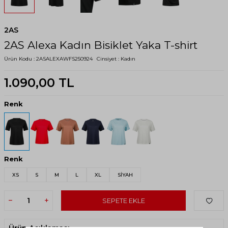
2AS
2AS Alexa Kadın Bisiklet Yaka T-shirt
Ürün Kodu :
2ASALEXAWFS250924
Cinsiyet :
Kadın
1.090,00
TL
Renk
Renk
XS
S
M
L
XL
SİYAH
SEPETE EKLE