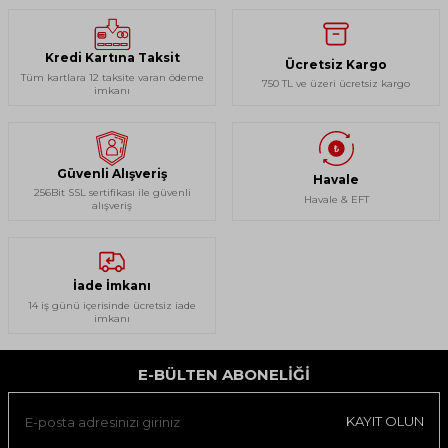
Kredi Kartına Taksit
Ücretsiz Kargo
Tüm kartlara 12 taksite varan ödeme
750 TL ve üzeri ücretsiz kargo
imkanı
Güvenli Alışveriş
Havale
256Bit SSL sertifikası ile güvenli
Havale & EFT
alışveriş
İade İmkanı
14 iş günü içerisinde ücretsiz iade
imkanı
E-BÜLTEN ABONELIĞI
KAYIT OLUN