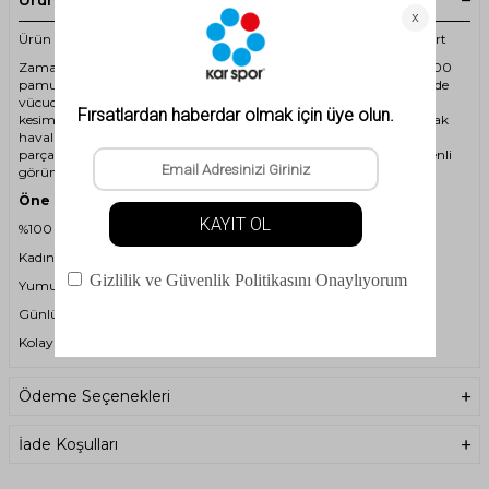
Ürün Açıklaması
Ürün Kodu: 2ASALEXAWFS25 - 2AS Alexa Kadın Bisiklet Yaka T-shırt
Zamansız şıklığın ve konforun buluştuğu bu basic kadın tişört, %100
pamuklu yapısıyla gün boyu rahatlık sunar. Regular kalıbı sayesinde
vücuda oturmadan doğal bir duruş sağlar; ne çok dar ne de bol
kesimiyle ideal bir denge sunar. Nefes alabilen kumaşı sayesinde sıcak
havalarda serin tutar, katmanlı giyimde ise mükemmel bir temel
parça olarak öne çıkar. Hem günlük kombinlerde hem de daha özenli
görünümlerde rahatlıkla tercih edilebilir.
Öne Çıkan Özellikler:
%100 kaliteli pamuk kumaş
Kadınlara özel regular (standart) kalıp
Yumuşak doku, nefes alabilir yapı
Günlük kullanıma uygun sade ve şık tasarım
Kolay kombinlenebilir gardırop klasiği
Ödeme Seçenekleri
İade Koşulları