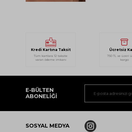
Kredi Kartına Taksit
Ücretsiz K
Tüm kartlara 12 taksite
750 TL ve üzeri ü
varan ödeme imkanı
kargo
E-BÜLTEN
ABONELIĞI
SOSYAL MEDYA