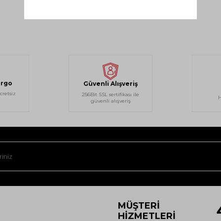
argo
Güvenli Alışveriş
cretsiz
256Bit SSL sertifikası ile
H
güvenli alışveriş
MÜŞTERI
HIZMETLERI