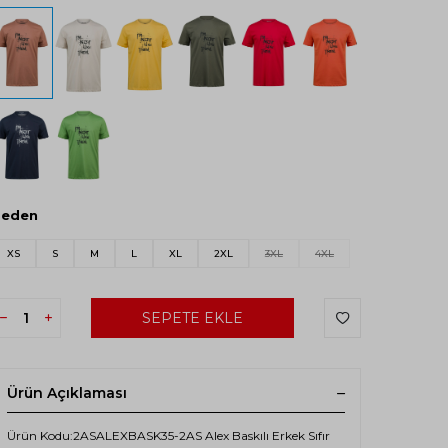
Beden
XS
S
M
L
XL
2XL
3XL
4XL
SEPETE EKLE
Ürün Açıklaması
Ürün Kodu:2ASALEXBASK35-2AS Alex Baskılı Erkek Sıfır