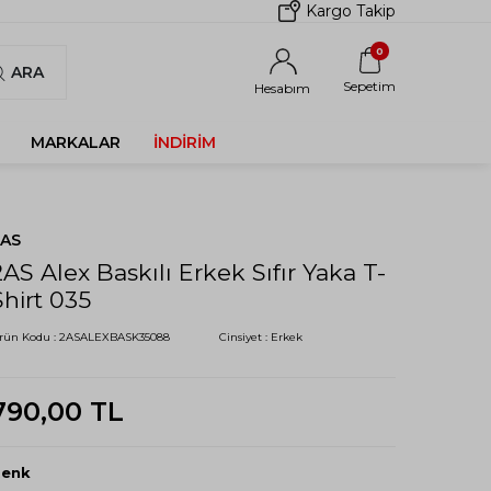
Kargo Takip
0
ARA
Sepetim
Hesabım
MARKALAR
İNDIRIM
2AS
2AS Alex Baskılı Erkek Sıfır Yaka T-
Shirt 035
rün Kodu :
2ASALEXBASK35088
Cinsiyet :
Erkek
790,00
TL
Renk