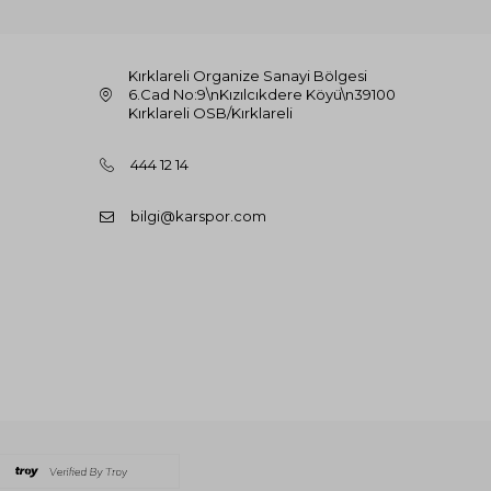
Kırklareli Organize Sanayi Bölgesi
6.Cad No:9\nKızılcıkdere Köyü\n39100
Kırklareli OSB/Kırklareli
444 12 14
bilgi@karspor.com