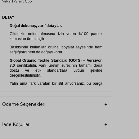
Yaka T-Shirt 035
DETAY
Doğal dokunuş, zarif detaylar.
Cildinizin nefes almasına izin veren %100 pamuk
kumaştan üretilmiştir.
Baskısında kullanılan orijinal boyalar sayesinde hem
sağlığınızı hem de doğayı korur.
Global Organic Textile Standard (GOTS) – Versiyon
7.0
sertifikalıdır, yani üretim sürecinin tamamı doğa
dostu ve etik standartlara uygun şekilde
gerçekleştirilmiştir.
Yalın ama fark yaratan bir stil arıyorsanız, bu parça
sizin için üretildi.
Kalitesiyle uzun ömürlü, tasarımıyla zamansız.
Ödeme Seçenekleri
İade Koşulları