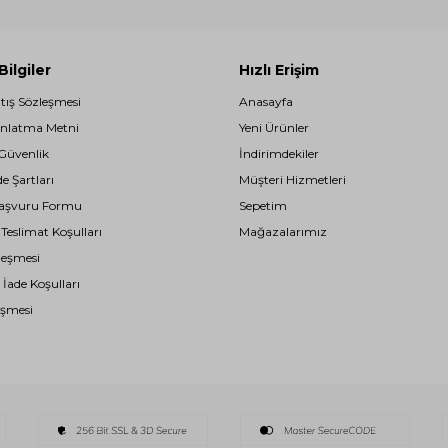
ilgiler
Hızlı Erişim
atış Sözleşmesi
Anasayfa
nlatma Metni
Yeni Ürünler
 Güvenlik
İndirimdekiler
de Şartları
Müşteri Hizmetleri
i Başvuru Formu
Sepetim
eslimat Koşulları
Mağazalarımız
leşmesi
 İade Koşulları
eşmesi