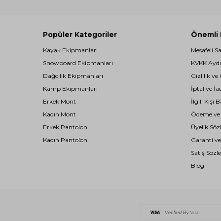
Popüler Kategoriler
Önemli B
Kayak Ekipmanları
Mesafeli S
Snowboard Ekipmanları
KVKK Aydı
Dağcılık Ekipmanları
Gizlilik ve
Kamp Ekipmanları
İptal ve İa
Erkek Mont
İlgili Kiş
Kadın Mont
Ödeme ve T
Erkek Pantolon
Üyelik Söz
Kadın Pantolon
Garanti ve
Satış Sözl
Blog