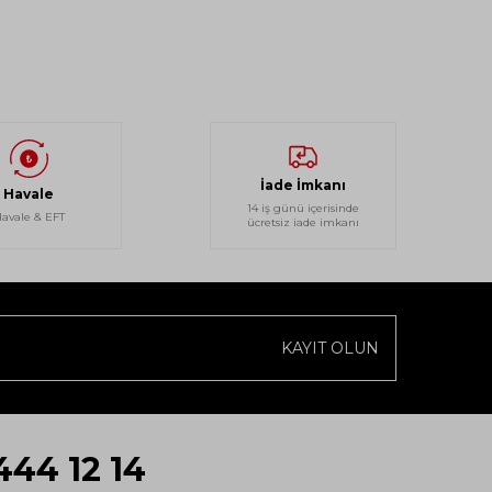
İade İmkanı
Havale
14 iş günü içerisinde
avale & EFT
ücretsiz iade imkanı
KAYIT OLUN
444 12 14