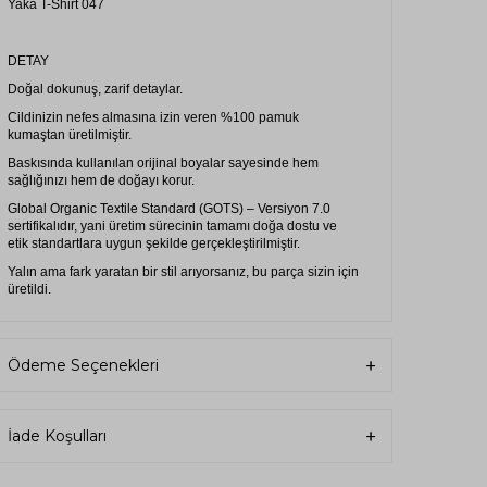
Yaka T-Shirt 047
DETAY
Doğal dokunuş, zarif detaylar.
Cildinizin nefes almasına izin veren %100 pamuk
kumaştan üretilmiştir.
Baskısında kullanılan orijinal boyalar sayesinde hem
sağlığınızı hem de doğayı korur.
Global Organic Textile Standard (GOTS) – Versiyon 7.0
sertifikalıdır, yani üretim sürecinin tamamı doğa dostu ve
etik standartlara uygun şekilde gerçekleştirilmiştir.
Yalın ama fark yaratan bir stil arıyorsanız, bu parça sizin için
üretildi.
Kalitesiyle uzun ömürlü, tasarımıyla zamansız.
Kalitesiyle uzun ömürlü, tasarımıyla zamansız.
Ödeme Seçenekleri
İade Koşulları