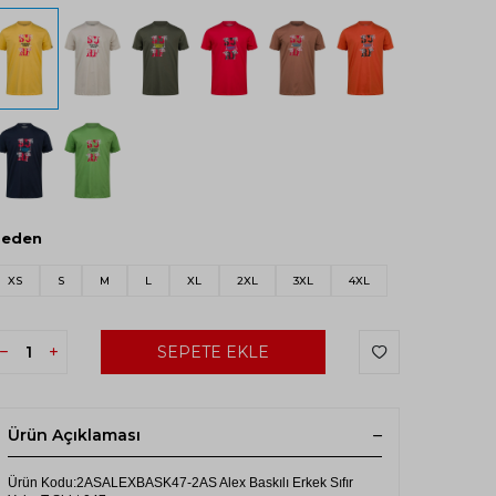
Beden
XS
S
M
L
XL
2XL
3XL
4XL
SEPETE EKLE
Ürün Açıklaması
Ürün Kodu:2ASALEXBASK47-2AS Alex Baskılı Erkek Sıfır