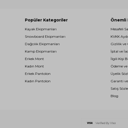
Popüler Kategoriler
Önemli B
Kayak Ekipmanları
Mesafeli S
Snowboard Ekipmanları
KVKK Aydı
Dağcılık Ekipmanları
Gizlilik ve
Kamp Ekipmanları
İptal ve İa
Erkek Mont
İlgili Kiş
Kadın Mont
Ödeme ve T
Erkek Pantolon
Üyelik Söz
Kadın Pantolon
Garanti ve
Satış Sözl
Blog