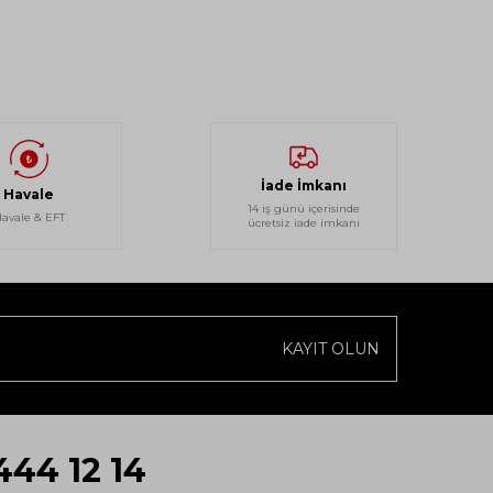
İade İmkanı
Havale
14 iş günü içerisinde
avale & EFT
ücretsiz iade imkanı
KAYIT OLUN
444 12 14