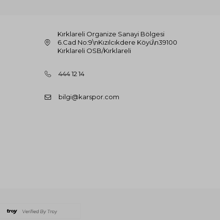
Kırklareli Organize Sanayi Bölgesi
6.Cad No:9\nKızılcıkdere Köyü\n39100
Kırklareli OSB/Kırklareli
444 12 14
bilgi@karspor.com