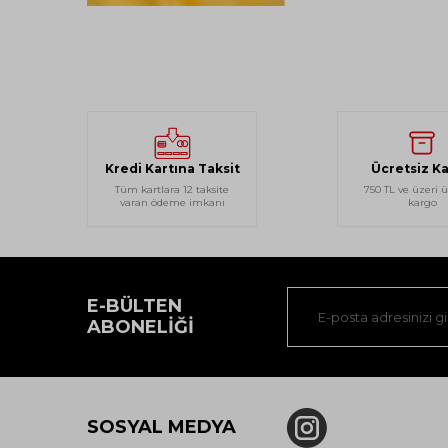
Kredi Kartına Taksit
Ücretsiz K
Tüm kartlara 12 taksite
750 TL ve üzeri ü
varan ödeme imkanı
kargo
E-BÜLTEN
ABONELIĞI
SOSYAL MEDYA