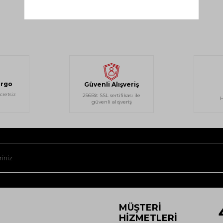
argo
Güvenli Alışveriş
cretsiz
256Bit SSL sertifikası ile
H
güvenli alışveriş
MÜŞTERI
HIZMETLERI