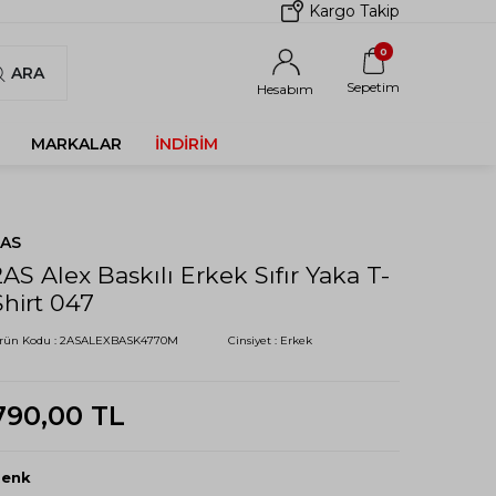
Kargo Takip
0
ARA
Sepetim
Hesabım
MARKALAR
İNDIRIM
2AS
2AS Alex Baskılı Erkek Sıfır Yaka T-
Shirt 047
rün Kodu :
2ASALEXBASK4770M
Cinsiyet :
Erkek
790,00
TL
Renk