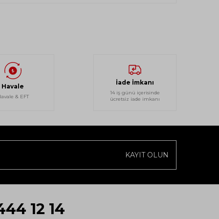
İade İmkanı
Havale
14 iş günü içerisinde
avale & EFT
ücretsiz iade imkanı
KAYIT OLUN
444 12 14