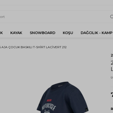
K
KAYAK
SNOWBOARD
KOŞU
DAĞCILIK - KAMP
S AJA ÇOCUK BASKILI T-SHIRT LACIVERT 212
Ü