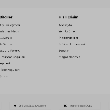
ilgiler
Hızlı Erişim
atış Sözleşmesi
Anasayfa
nlatma Metni
Yeni Ürünler
 Güvenlik
İndirimdekiler
de Şartları
Müşteri Hizmetleri
i Başvuru Formu
Sepetim
eslimat Koşulları
Mağazalarımız
leşmesi
 İade Koşulları
eşmesi