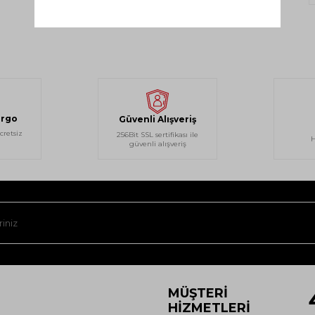
argo
Güvenli Alışveriş
cretsiz
256Bit SSL sertifikası ile
H
güvenli alışveriş
MÜŞTERI
HIZMETLERI