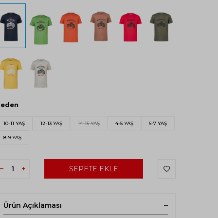
Beden
10-11 YAŞ
12-13 YAŞ
14-15 YAŞ
4-5 YAŞ
6-7 YAŞ
8-9 YAŞ
SEPETE EKLE
Ürün Açıklaması