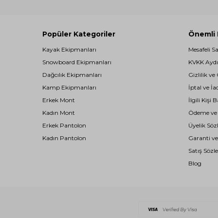
Popüler Kategoriler
Önemli B
Kayak Ekipmanları
Mesafeli S
Snowboard Ekipmanları
KVKK Aydı
Dağcılık Ekipmanları
Gizlilik ve
Kamp Ekipmanları
İptal ve İa
Erkek Mont
İlgili Kiş
Kadın Mont
Ödeme ve T
Erkek Pantolon
Üyelik Söz
Kadın Pantolon
Garanti ve
Satış Sözl
Blog