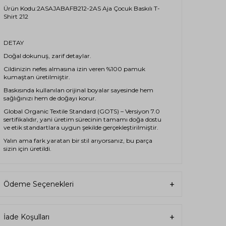
Ürün Kodu:2ASAJABAFB212-2AS Aja Çocuk Baskılı T-
Shirt 212
DETAY
Doğal dokunuş, zarif detaylar.
Cildinizin nefes almasına izin veren %100 pamuk
kumaştan üretilmiştir.
Baskısında kullanılan orijinal boyalar sayesinde hem
sağlığınızı hem de doğayı korur.
Global Organic Textile Standard (GOTS) – Versiyon 7.0
sertifikalıdır, yani üretim sürecinin tamamı doğa dostu
ve etik standartlara uygun şekilde gerçekleştirilmiştir.
Yalın ama fark yaratan bir stil arıyorsanız, bu parça
sizin için üretildi.
Ödeme Seçenekleri
İade Koşulları