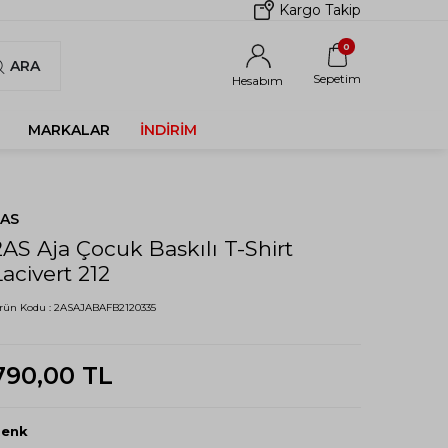
Kargo Takip
0
ARA
Sepetim
Hesabım
MARKALAR
İNDIRIM
2AS
2AS Aja Çocuk Baskılı T-Shirt
Lacivert 212
rün Kodu :
2ASAJABAFB2120335
790,00
TL
Renk