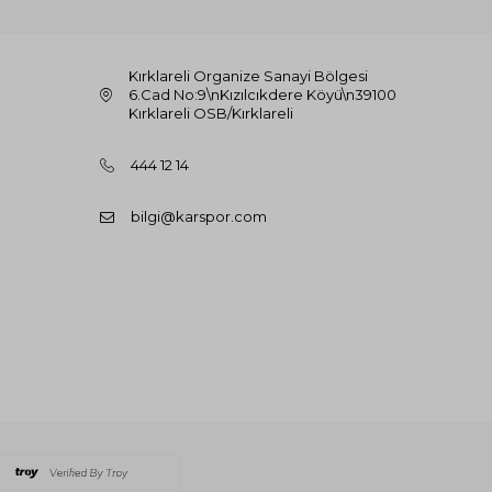
Kırklareli Organize Sanayi Bölgesi
6.Cad No:9\nKızılcıkdere Köyü\n39100
Kırklareli OSB/Kırklareli
444 12 14
bilgi@karspor.com