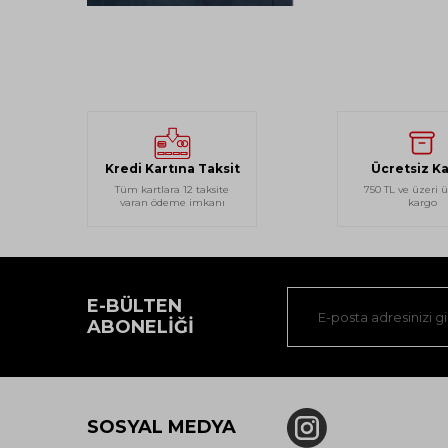
Kredi Kartına Taksit
Ücretsiz K
Tüm kartlara 12 taksite
750 TL ve üzeri ü
varan ödeme imkanı
kargo
E-BÜLTEN
ABONELIĞI
SOSYAL MEDYA