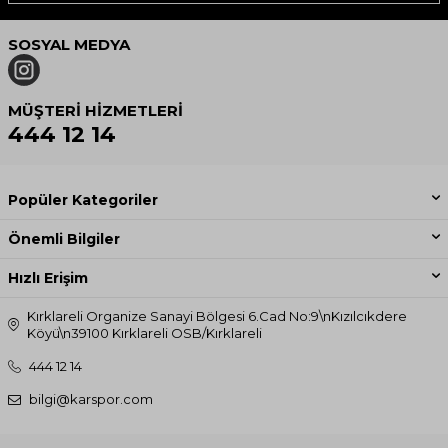
SOSYAL MEDYA
MÜŞTERI HIZMETLERI
444 12 14
Popüler Kategoriler
Önemli Bilgiler
Hızlı Erişim
Kırklareli Organize Sanayi Bölgesi 6.Cad No:9\nKızılcıkdere
Köyü\n39100 Kırklareli OSB/Kırklareli
444 12 14
bilgi@karspor.com