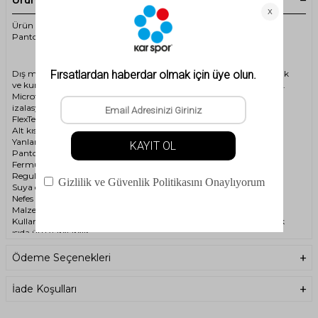
Ürün Açıklaması
Ürün Kodu:2ASWASA0092023-2AS 2 asama Kadın Kayak
Pantolonu
Dış mekan aktivitesi sırasında ProTech teknolojisi ile konforlu sıcaklık
ve kuruluk için su geçirmeye karşı dayanıklı kumaştan üretilmiştir.
Microfill teknolojisi ile içerisinde bulunan dolgu maddesi yüksek ısı
izalasyonu sağlar.
FlexTec teknolojisi ile geniş hareket özgürlüğü sağlar.
Alt kısmında rüzgar patı bulunmaktadır.
Yanlarında 2 adet fermuarlı cep bulunmaktadır.
Pantolon paçlarında ayarlabilir fermuarları bulunmaktadır.
Fermuarlı el cepleri
Regular kesim
Suya dayanıklılık oranı: 10.000 mm
Nefes Alabilirlik oranı: 10.000 g/m
Malzeme: %95 Polyamide / %5 Spandex kumaş
Kullanım Yıkama Talimatı: 40 derece makinada yıkanabilir. Düşük
ısıda ütü yapılabilir.
Kullanım Alanı: Kayak için uygundur.
Ödeme Seçenekleri
İade Koşulları