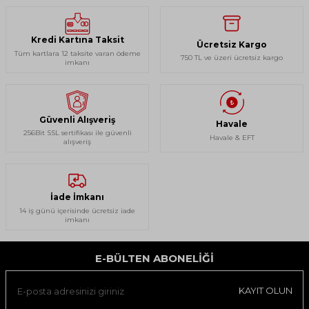
Kredi Kartına Taksit
Ücretsiz Kargo
Tüm kartlara 12 taksite varan ödeme
750 TL ve üzeri ücretsiz kargo
imkanı
Güvenli Alışveriş
Havale
256Bit SSL sertifikası ile güvenli
Havale & EFT
alışveriş
İade İmkanı
14 iş günü içerisinde ücretsiz iade
imkanı
E-BÜLTEN ABONELIĞI
KAYIT OLUN