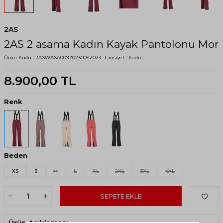
2AS
2AS 2 asama Kadın Kayak Pantolonu Mor
Ürün Kodu :
2ASWASA00920230042023
Cinsiyet :
Kadın
8.900,00
TL
Renk
Beden
XS
S
M
L
XL
2XL
3XL
4XL
SEPETE EKLE